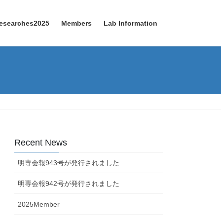
esearches2025
Members
Lab Information
Recent News
明専会報943号が発行されました
明専会報942号が発行されました
2025Member