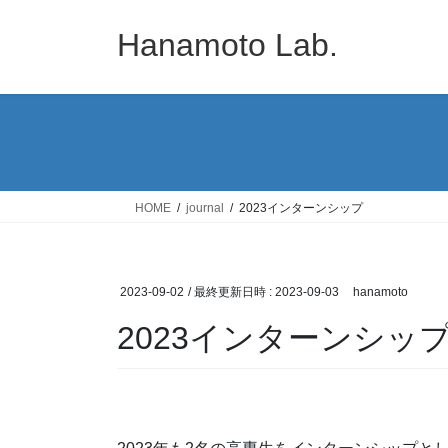
コ
ナ
ン
ビ
Hanamoto Lab.
テ
ゲ
ン
ー
ツ
シ
へ
ョ
ス
ン
キ
に
ッ
移
HOME
journal
2023インターンシップ
プ
動
2023-09-02
/ 最終更新日時 :
2023-09-03
hanamoto
2023インターンシッ