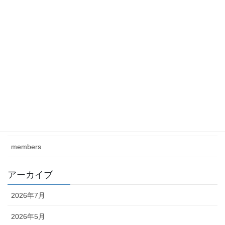
明専会報937号が発行されました
2025-07-17
2024Member
2025-04-04
カテゴリー
class
journal
members
アーカイブ
2026年7月
2026年5月