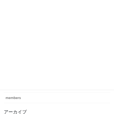
明専会報938号が発行されました
2025-09-24
明専会報937号が発行されました
2025-07-17
2024Member
2025-04-04
カテゴリー
class
journal
members
アーカイブ