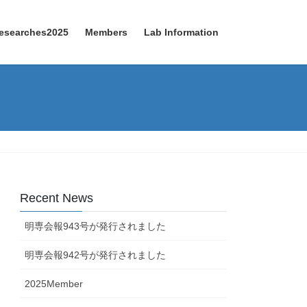
esearches2025
Members
Lab Information
Recent News
明専会報943号が発行されました
明専会報942号が発行されました
2025Member