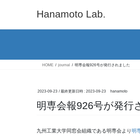
コ
ナ
ン
ビ
Hanamoto Lab.
テ
ゲ
ン
ー
ツ
シ
へ
ョ
ス
ン
キ
に
ッ
移
HOME
journal
明専会報926号が発行されました
プ
動
2023-09-23
/ 最終更新日時 :
2023-09-23
hanamoto
明専会報926号が発行
九州工業大学同窓会組織である明専会より
明専