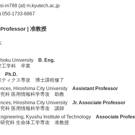
isi-m788 (at) m.kyutech.ac.jp
) 050-1733-6867
 Professor | 准教授
chmap
EN
kedIn
X
ohoku University
B. Eng.
工学科 卒業
ity
Ph.D.
ティクス専攻 博士課程修了
ences, Hiroshima City University
Assistant Professor
科 医用情報科学専攻 助教
ences, Hiroshima City University
Jr. Associate Professor
科 医用情報科学専攻 講師
ngineering, Kyushu Institute of Technology
Associate Profe
究科 生命体工学専攻 准教授