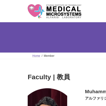
Skip
Skip
to
to
the
the
content
Navigation
Home
Member
Faculty | 教員
Muhamma
アルファリ